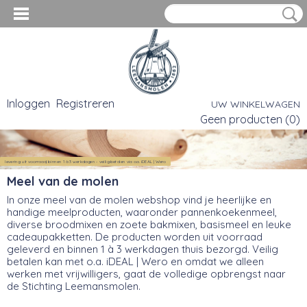
Inloggen
Registreren
UW WINKELWAGEN
Geen producten
(0)
levering uit voorraad, binnen 1 à 3 werkdagen - veilig betalen via o.a. iDEAL | Wero
Meel van de molen
In onze meel van de molen webshop vind je heerlijke en
handige meelproducten, waaronder pannenkoekenmeel,
diverse broodmixen en zoete bakmixen, basismeel en leuke
cadeaupakketten. De producten worden uit voorraad
geleverd en binnen 1 à 3 werkdagen thuis bezorgd. Veilig
betalen kan met o.a. iDEAL | Wero en omdat we alleen
werken met vrijwilligers, gaat de volledige opbrengst naar
de Stichting Leemansmolen.