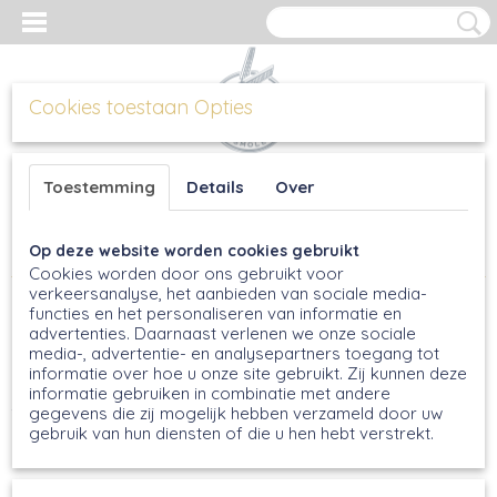
Cookies toestaan Opties
Inloggen
Registreren
UW WINKELWAGEN
Toestemming
Details
Over
Geen producten
(0)
Op deze website worden cookies gebruikt
Home
>
Bakmixen
Cookies worden door ons gebruikt voor
verkeersanalyse, het aanbieden van sociale media-
Bakmixen
functies en het personaliseren van informatie en
Hier vind je een groot aantal verschillende bak mixen. Zoals
advertenties. Daarnaast verlenen we onze sociale
de lekkerste cakemixen die heel eenvoudig te bereiden zijn
media-, advertentie- en analysepartners toegang tot
en haast niet kunnen mislukken. Daarnaast hebben we de
informatie over hoe u onze site gebruikt. Zij kunnen deze
basis voor bijvoorbeeld kruidkoek, appeltaart en
informatie gebruiken in combinatie met andere
zanddeegmix voor het maken van sloffen of rondo’s.
gegevens die zij mogelijk hebben verzameld door uw
gebruik van hun diensten of die u hen hebt verstrekt.
Sorteer op: