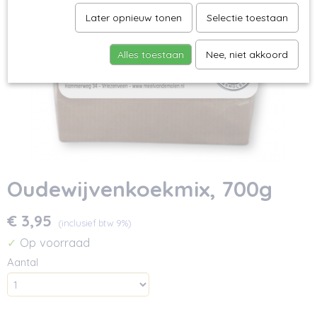
Later opnieuw tonen
Selectie toestaan
Alles toestaan
Nee, niet akkoord
Oudewijvenkoekmix, 700g
€ 3,95
(inclusief btw 9%)
Op voorraad
✓
Aantal