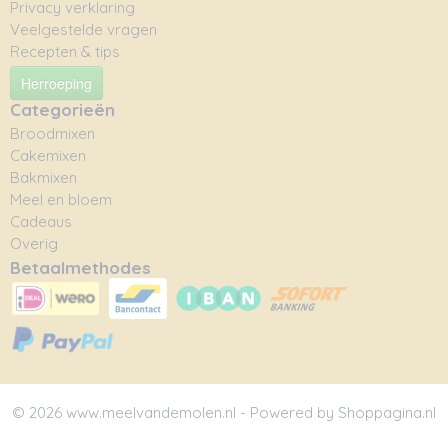
Privacy verklaring
Veelgestelde vragen
Recepten & tips
Herroeping
Categorieën
Broodmixen
Cakemixen
Bakmixen
Meel en bloem
Cadeaus
Overig
Betaalmethodes
© 2026 www.meelvandemolen.nl - Powered by Shoppagina.nl