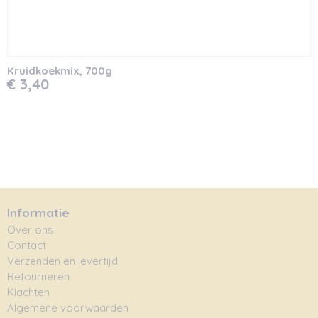
Kruidkoekmix, 700g
€ 3,40
Informatie
Over ons
Contact
Verzenden en levertijd
Retourneren
Klachten
Algemene voorwaarden