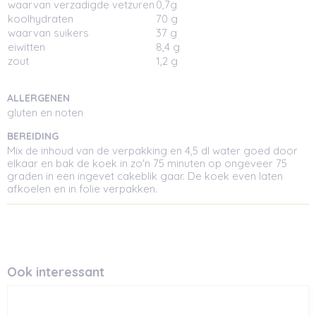
waarvan verzadigde vetzuren
0,7g
koolhydraten
70 g
waarvan suikers
37 g
eiwitten
8,4 g
zout
1,2 g
ALLERGENEN
gluten en noten
BEREIDING
Mix de inhoud van de verpakking en 4,5 dl water goed door
elkaar en bak de koek in zo'n 75 minuten op ongeveer 75
graden in een ingevet cakeblik gaar. De koek even laten
afkoelen en in folie verpakken.
Ook interessant