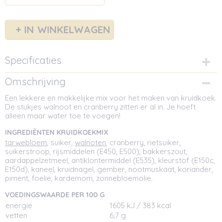
IN WINKELWAGEN
Specificaties
Netto gewicht
Omschrijving
0,75 Kg
Een lekkere en makkelijke mix voor het maken van kruidkoek.
Afmetingen (l,b,h)
De stukjes walnoot en cranberry zitten er al in. Je hoeft
11,50 x 5,50 x 13 cm
alleen maar water toe te voegen!
INGREDIËNTEN KRUIDKOEKMIX
tarwebloem
, suiker,
walnoten
, cranberry, rietsuiker,
suikerstroop, rijsmiddelen (E450, E500), bakkerszout,
aardappelzetmeel, antiklontermiddel (E535), kleurstof (E150c,
E150d), kaneel, kruidnagel, gember, nootmuskaat, koriander,
piment, foelie, kardemom, zonnebloemolie.
VOEDINGSWAARDE PER 100 G
energie
1605 kJ / 383 kcal
vetten
6,7 g