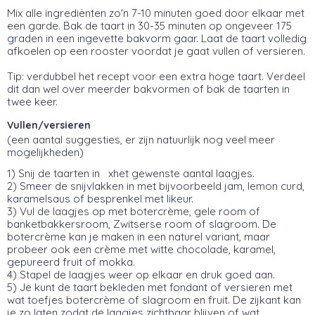
Mix alle ingrediënten zo'n 7-10 minuten goed door elkaar met
een garde. Bak de taart in 30-35 minuten op ongeveer 175
graden in een ingevette bakvorm gaar. Laat de taart volledig
afkoelen op een rooster voordat je gaat vullen of versieren.
Tip: verdubbel het recept voor een extra hoge taart. Verdeel
dit dan wel over meerder bakvormen of bak de taarten in
twee keer.
Vullen/versieren
(een aantal suggesties, er zijn natuurlijk nog veel meer
mogelijkheden)
1) Snij de taarten in xhet gewenste aantal laagjes.
2) Smeer de snijvlakken in met bijvoorbeeld jam, lemon curd,
karamelsaus of besprenkel met likeur.
3) Vul de laagjes op met botercrème, gele room of
banketbakkersroom, Zwitserse room of slagroom. De
botercrème kan je maken in een naturel variant, maar
probeer ook een crème met witte chocolade, karamel,
gepureerd fruit of mokka.
4) Stapel de laagjes weer op elkaar en druk goed aan.
5) Je kunt de taart bekleden met fondant of versieren met
wat toefjes botercrème of slagroom en fruit. De zijkant kan
je zo laten zodat de laagjes zichtbaar blijven of wat