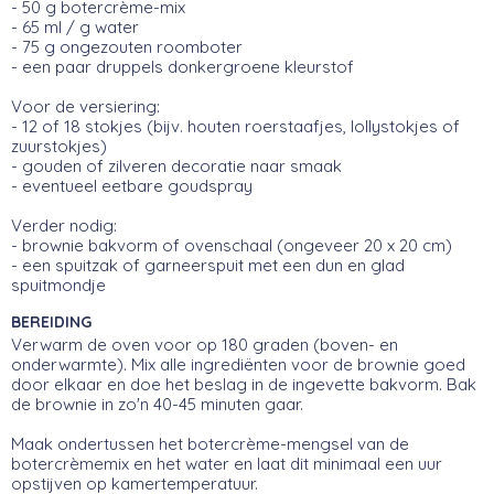
- 50 g botercrème-mix
- 65 ml / g water
- 75 g ongezouten roomboter
- een paar druppels donkergroene kleurstof
Voor de versiering:
- 12 of 18 stokjes (bijv. houten roerstaafjes, lollystokjes of
zuurstokjes)
- gouden of zilveren decoratie naar smaak
- eventueel eetbare goudspray
Verder nodig:
- brownie bakvorm of ovenschaal (ongeveer 20 x 20 cm)
- een spuitzak of garneerspuit met een dun en glad
spuitmondje
BEREIDING
Verwarm de oven voor op 180 graden (boven- en
onderwarmte). Mix alle ingrediënten voor de brownie goed
door elkaar en doe het beslag in de ingevette bakvorm. Bak
de brownie in zo'n 40-45 minuten gaar.
Maak ondertussen het botercrème-mengsel van de
botercrèmemix en het water en laat dit minimaal een uur
opstijven op kamertemperatuur.