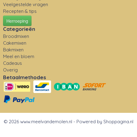
Veelgestelde vragen
Recepten & tips
Herroeping
Categorieën
Broodmixen
Cakemixen
Bakmixen
Meel en bloem
Cadeaus
Overig
Betaalmethodes
© 2026 www.meelvandemolen.nl - Powered by Shoppagina.nl