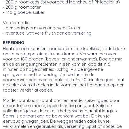
- 200 g roomkaas (bijvoorbeeld Monchou of Philadelphia)
- 200 g roomboter
- 140 g poedersuiker
Verder nodig:
- een springvorm van ongeveer 24 cm
- eventueel wat vers fruit voor de versiering
BEREIDING
Haal de roomkaas en roomboter uit de koelkast, zodat deze
op kamertemperatuur kunnen komen. Verwarm de oven
voor op 180 graden (boven- en onderwarmte). Doe de mix
en de overige ingrediënten in een kom en klop dit in 6
minuten op hoge snelheid luchtig. Vul de ingevette
springvorm met het beslag. Zet de taart in de
voorverwarmde oven en bak het in 35-40 minuten gaar. Laat
de cake even afkoelen in de vorm en laat het daarna op een
rooster verder afkoelen.
Mix de roomkaas, roomboter en poedersuiker goed door
elkaar tot een mooie, egale frosting ontstaat. Snijd de
volledig afgekoelde cake in het gewenste aantal laagjes.
Soms is de taart aan de bovenkant wat bol. Dit kun je
eenvoudig wegsnijden. De weggesneden cake kun je
verkruimelen en gebruiken als versiering. Spuit of spatel de