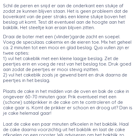
Schil de peren en snijd er aan de onderkant een stukje af
zodat ze kunnen blijven staan. Het is geen probleem dat de
bovenkant van de peer straks een kleine stukje boven het
beslag uit komt. Test dit eventueel aan de hoogte aan het
bakblik. Het steeltje kan eraan blijven zitten.
Draai de boter met een (vlinder)garde zacht en soepel.
Voeg de speculaas cakemix en de eieren toe. Mix het geheel
ca. 2 minuten tot een mooi en glad beslag. Qua vullen zijn er
twee opties:
1) vul het cakeblik met een kleine laagje beslag. Zet de
peertjes erin en voeg de rest van het beslag toe. Druk goed
aan zodat de peertjes er mooi stevig inzitten.
2) vul het cakeblik zoals je gewend bent en druk daarna de
peertjes in het beslag.
Plaats de cake in het midden van de oven en bak de cake in
ongeveer 60-70 minuten gaar. Prik eventueel met een
(schone) satéprikker in de cake om te controleren of de
cake gaar is. Komt de prikker er schoon en droog uit? Dan is
je cake helemaal gaar!
Laat de cake een paar minuten afkoelen in het bakblik. Haal
de cake daarna voorzichtig uit het bakblik en laat de cake
afkoelen op een rooster. Wij adviseren om het bakblik zo