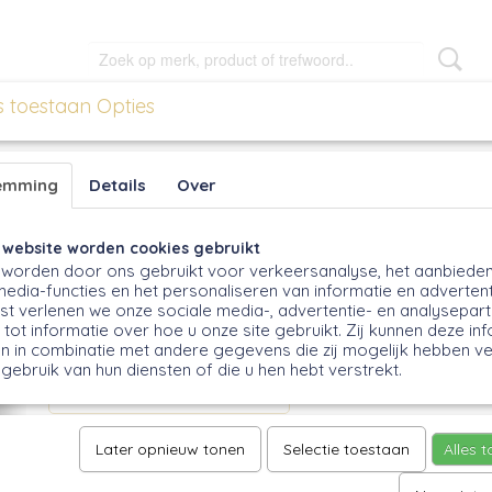
s toestaan Opties
EN
MEEL EN BLOEM
CADEAUS
OVERIG
emming
Details
Over
Glutenpoeder, 500g
 website worden cookies gebruikt
worden door ons gebruikt voor verkeersanalyse, het aanbiede
media-functies en het personaliseren van informatie en advertent
€ 4,65
(inclusief btw 9%)
t verlenen we onze sociale media-, advertentie- en analysepar
Op voorraad
- Levertijd : uit voorraad leverbaar
tot informatie over hoe u onze site gebruikt. Zij kunnen deze in
✓
n in combinatie met andere gegevens die zij mogelijk hebben v
Aantal
gebruik van hun diensten of die u hen hebt verstrekt.
Later opnieuw tonen
Selectie toestaan
Alles 
IN WINKELWAGEN