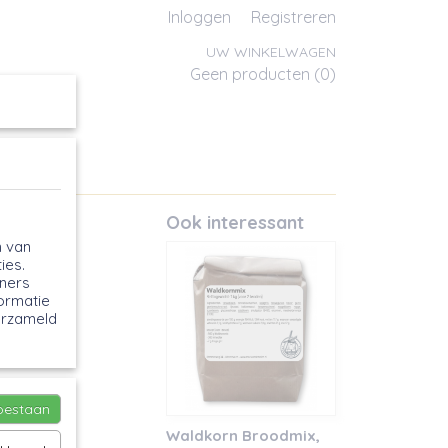
Inloggen
Registreren
UW WINKELWAGEN
Geen producten
(0)
Ook interessant
n van
ies.
tners
formatie
erzameld
toestaan
Waldkorn Broodmix,