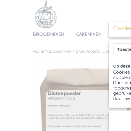
Cookie
BROODMIXEN
CAKEMIXEN
BAKMIX
Toest
Home
>
Broodmixen
>
Glutenpoeder, 500g
Op deze
Cookies 
sociale 
Daarnaas
toegang 
gebruike
door uw 