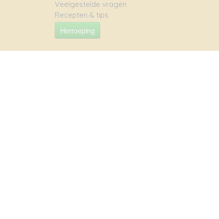
Veelgestelde vragen
Recepten & tips
Herroeping