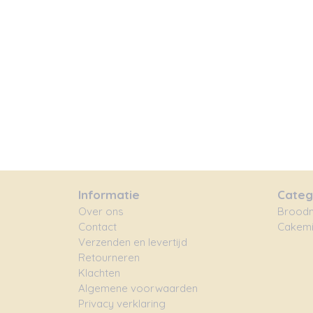
Informatie
Categ
Over ons
Broodm
Contact
Cakemi
Verzenden en levertijd
Retourneren
Klachten
Algemene voorwaarden
Privacy verklaring