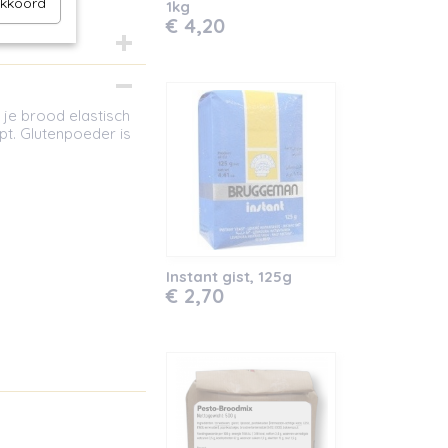
akkoord
1kg
€ 4,20
 je brood elastisch
pt. Glutenpoeder is
Instant gist, 125g
€ 2,70