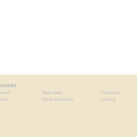
orieën
ixen
Bakmixen
Cadeaus
xen
Meel en bloem
Overig