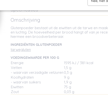
Nee, niet 
Specificaties
Netto gewicht
0,50 Kg
Omschrijving
Glutenpoeder bestaat uit de eiwitten uit de tarwe en maak
en luchtig. De hoeveelheid per brood hangt af van je rece
hiermee een broodverbeteraar.
INGREDIËNTEN GLUTENPOEDER
tarwegluten
VOEDINGSWAARDE PER 100 G
Energie
1595 kJ / 381 kcal
Vetten
1,5 g
- waarvan verzadigde vetzuren
0,3 g
Koolhydraten
9 g
- waarvan suikers
1,9 g
Eiwitten
75 g
Zout
0,03 g