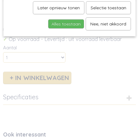
Later opnieuw tonen
Selectie toestaan
Spelt-Meergranenmix, 5kg
Alles toestaan
Nee, niet akkoord
€ 26,00
(inclusief btw 9%)
Op voorraad
- Levertijd : uit voorraad leverbaar
✓
Aantal
IN WINKELWAGEN
Specificaties
Bruto gewicht
5,20 Kg
Ook interessant