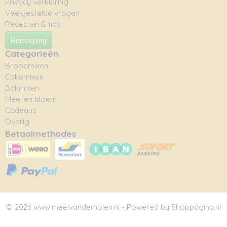
Privacy verklaring
Veelgestelde vragen
Recepten & tips
Herroeping
Categorieën
Broodmixen
Cakemixen
Bakmixen
Meel en bloem
Cadeaus
Overig
Betaalmethodes
© 2026 www.meelvandemolen.nl - Powered by Shoppagina.nl