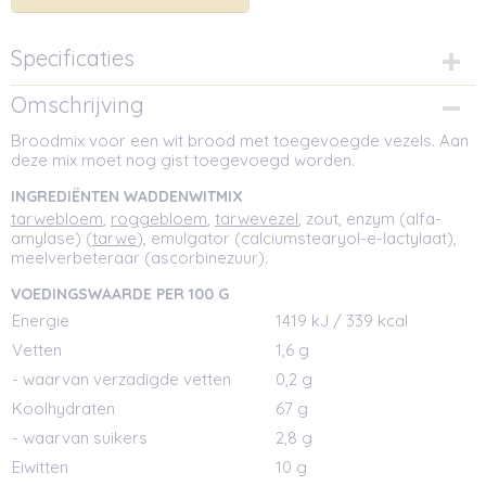
Specificaties
Netto gewicht
Omschrijving
0,50 Kg
Broodmix voor een wit brood met toegevoegde vezels. Aan
Afmetingen (l,b,h)
deze mix moet nog gist toegevoegd worden.
11,50 x 5,50 x 11 cm
INGREDIËNTEN WADDENWITMIX
tarwebloem
,
roggebloem
,
tarwevezel
, zout, enzym (alfa-
amylase) (
tarwe
), emulgator (calciumstearyol-e-lactylaat),
meelverbeteraar (ascorbinezuur).
VOEDINGSWAARDE PER 100 G
Energie
1419 kJ / 339 kcal
Vetten
1,6 g
- waarvan verzadigde vetten
0,2 g
Koolhydraten
67 g
- waarvan suikers
2,8 g
Eiwitten
10 g