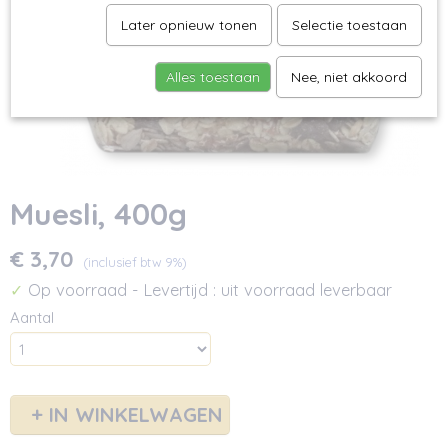
Later opnieuw tonen
Selectie toestaan
Alles toestaan
Nee, niet akkoord
Muesli, 400g
€ 3,70
(inclusief btw 9%)
Op voorraad
- Levertijd : uit voorraad leverbaar
✓
Aantal
IN WINKELWAGEN