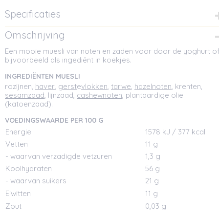
Specificaties
Netto gewicht
Omschrijving
0,40 Kg
Een mooie muesli van noten en zaden voor door de yoghurt o
Afmetingen (l,b,h)
bijvoorbeeld als ingediënt in koekjes.
11 x 5,50 x 11 cm
INGREDIËNTEN MUESLI
rozijnen,
haver
,
gerst
e
vlokken
,
tarwe
,
hazelnoten
, krenten,
sesamzaad
, lijnzaad,
cashewnoten
, plantaardige olie
(katoenzaad).
VOEDINGSWAARDE PER 100 G
Energie
1578 kJ / 377 kcal
Vetten
11 g
- waarvan verzadigde vetzuren
1,3 g
Koolhydraten
56 g
- waarvan suikers
21 g
Eiwitten
11 g
Zout
0,03 g