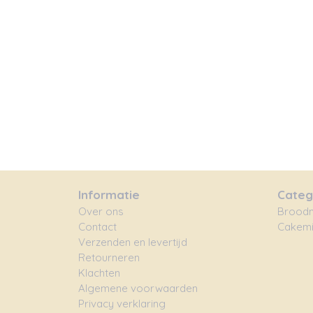
Informatie
Categ
Over ons
Broodm
Contact
Cakemi
Verzenden en levertijd
Retourneren
Klachten
Algemene voorwaarden
Privacy verklaring