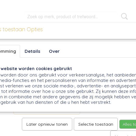
s toestaan Opties
EN
MEEL EN BLOEM
CADEAUS
OVERIG
emming
Details
Over
Tulbandvorm
 website worden cookies gebruikt
worden door ons gebruikt voor verkeersanalyse, het aanbiede
media-functies en het personaliseren van informatie en advertent
€ 8,65
(inclusief btw 9%)
t verlenen we onze sociale media-, advertentie- en analysepar
Op voorraad
- Levertijd : uit voorraad leverbaar
tot informatie over hoe u onze site gebruikt. Zij kunnen deze in
✓
n in combinatie met andere gegevens die zij mogelijk hebben v
Aantal
gebruik van hun diensten of die u hen hebt verstrekt.
Later opnieuw tonen
Selectie toestaan
Alles 
IN WINKELWAGEN