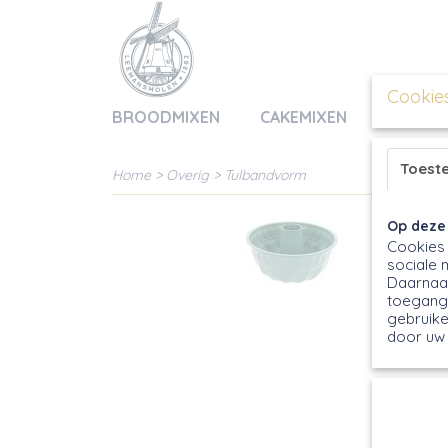
Cookie
BROODMIXEN
CAKEMIXEN
BAKMIX
Toest
Home
>
Overig
>
Tulbandvorm
Op deze
Cookies 
sociale 
Daarnaas
toegang 
gebruike
door uw 