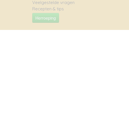
Veelgestelde vragen
Recepten & tips
Herroeping