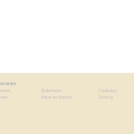
orieën
ixen
Bakmixen
Cadeaus
xen
Meel en bloem
Overig