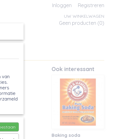
Inloggen
Registreren
UW WINKELWAGEN
Geen producten
(0)
Ook interessant
n van
ies.
tners
formatie
erzameld
toestaan
Baking soda