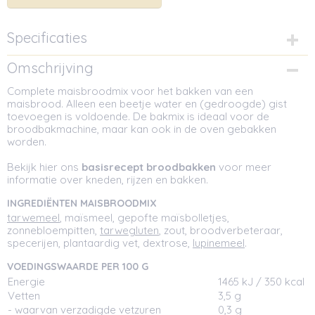
Specificaties
Netto gewicht
Omschrijving
0,50 Kg
Complete maisbroodmix voor het bakken van een
Afmetingen (l,b,h)
maisbrood. Alleen een beetje water en (gedroogde) gist
11,50 x 5,50 x 11 cm
toevoegen is voldoende. De bakmix is ideaal voor de
broodbakmachine, maar kan ook in de oven gebakken
worden.
Bekijk hier ons
basisrecept broodbakken
voor meer
informatie over kneden, rijzen en bakken.
INGREDIËNTEN MAISBROODMIX
tarwemeel
, maïsmeel, gepofte maïsbolletjes,
zonnebloempitten,
tarwegluten
, zout, broodverbeteraar,
specerijen, plantaardig vet, dextrose,
lupinemeel
.
VOEDINGSWAARDE PER 100 G
Energie
1465 kJ / 350 kcal
Vetten
3,5 g
- waarvan verzadigde vetzuren
0,3 g