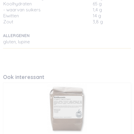
Koolhydraten
65 g
- waarvan suikers
1,4 g
Eiwitten
14 g
Zout
3,8 g
ALLERGENEN
gluten, lupine
Ook interessant