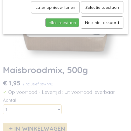
Later opnieuw tonen
Selectie toestaan
Alles toestaan
Nee, niet akkoord
Maisbroodmix, 500g
€ 1,95
(inclusief btw 9%)
Op voorraad
- Levertijd : uit voorraad leverbaar
✓
Aantal
IN WINKELWAGEN