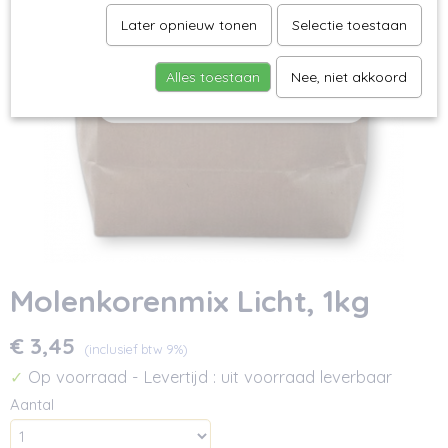
Later opnieuw tonen
Selectie toestaan
Alles toestaan
Nee, niet akkoord
Molenkorenmix Licht, 1kg
€ 3,45
(inclusief btw 9%)
Op voorraad
- Levertijd : uit voorraad leverbaar
✓
Aantal