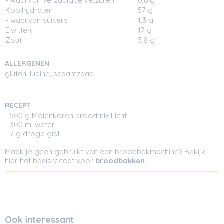
- waarvan verzadigde vetzuren
0,6 g
Koolhydraten
57 g
- waarvan suikers
1,3 g
Eiwitten
17 g
Zout
3,8 g
ALLERGENEN
gluten, lupine, sesamzaad
RECEPT
- 500 g Molenkoren broodmix Licht
- 300 ml water
- 7 g droge gist
Maak je geen gebruikt van een broodbakmachine? Bekijk
hier het basisrecept voor
broodbakken
.
Ook interessant