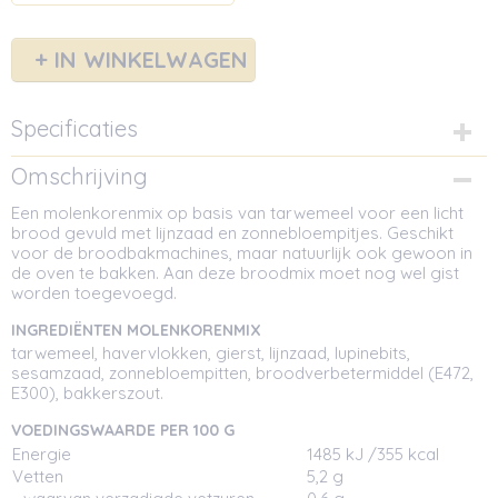
IN WINKELWAGEN
Specificaties
Netto gewicht
Omschrijving
1,00 Kg
Een molenkorenmix op basis van tarwemeel voor een licht
Afmetingen (l,b,h)
brood gevuld met lijnzaad en zonnebloempitjes. Geschikt
12 x 6,50 x 16 cm
voor de broodbakmachines, maar natuurlijk ook gewoon in
de oven te bakken. Aan deze broodmix moet nog wel gist
worden toegevoegd.
INGREDIËNTEN MOLENKORENMIX
tarwemeel, havervlokken, gierst, lijnzaad, lupinebits,
sesamzaad, zonnebloempitten, broodverbetermiddel (E472,
E300), bakkerszout.
VOEDINGSWAARDE PER 100 G
Energie
1485 kJ /355 kcal
Vetten
5,2 g