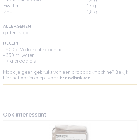
Eiwitten
17 g
Zout
1,8 g
ALLERGENEN
gluten, soja
RECEPT
- 500 g Volkorenbroodmix
- 330 ml water
- 7 g droge gist
Maak je geen gebruikt van een broodbakmachine? Bekijk
hier het basisrecept voor
broodbakken
.
Ook interessant