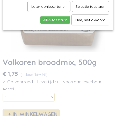
Later opnieuw tonen
Selectie toestaan
Alles toestaan
Nee, niet akkoord
Volkoren broodmix, 500g
€ 1,75
(inclusief btw 9%)
Op voorraad
- Levertijd : uit voorraad leverbaar
✓
Aantal
IN WINKELWAGEN