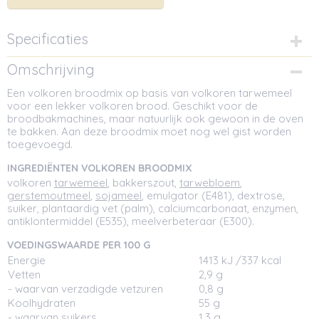
Specificaties
Netto gewicht
Omschrijving
0,50 Kg
Een volkoren broodmix op basis van volkoren tarwemeel
voor een lekker volkoren brood. Geschikt voor de
broodbakmachines, maar natuurlijk ook gewoon in de oven
te bakken. Aan deze broodmix moet nog wel gist worden
toegevoegd.
INGREDIËNTEN VOLKOREN BROODMIX
volkoren
tarwemeel
, bakkerszout,
tarwebloem
,
gerstemoutmeel
,
sojameel
, emulgator (E481), dextrose,
suiker, plantaardig vet (palm), calciumcarbonaat, enzymen,
antiklontermiddel (E535), meelverbeteraar (E300).
VOEDINGSWAARDE PER 100 G
Energie
1413 kJ /337 kcal
Vetten
2,9 g
- waarvan verzadigde vetzuren
0,8 g
Koolhydraten
55 g
- waarvan suikers
1,3 g