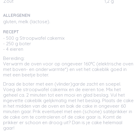
Zout
1,2 g
ALLERGENEN
gluten, melk (lactose).
RECEPT
- 500 g Stroopwafel cakemix
- 250 g boter
- 4 eieren
Bereiding:
Verwarm de oven voor op ongeveer 160°C (elektrische oven
met boven- en onderwarmte*) en vet het cakeblik goed in
met een beetje boter.
Draai de boter met een (vlinder)garde zacht en soepel.
Voeg de stroopwafel cakemix en de eieren toe. Mix het
geheel ca. 2 minuten tot een mooi en glad beslag. Vul het
ingevette cakeblik gelijkmatig met het beslag. Plaats de cake
in het midden van de oven en bak de cake in ongeveer 60
minuten gaar. Prik eventueel met een (schone) satéprikker in
de cake om te controleren of de cake gaar is. Komt de
prikker er schoon en droog uit? Dan is je cake helemaal
gaar!