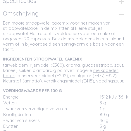
Specificaties
Netto gewicht
Omschrijving
0,50 Kg
Een mooie stroopwafel cakemix voor het maken van
Afmetingen (l,b,h)
stroopwafelcake. In de mix zitten al kleine stukjes
11 x 5,50 x 11 cm
stroopwafel. Het recept is voldoende voor een cake of
ongeveer 20 cupcakes. Bak de mix ook eens in een tulband
vorm of in bijvoorbeeld een springvorm als basis voor een
taart.
INGREDIËNTEN STROOPWAFEL CAKEMIX
tarwebloem
, rijsmiddel (E500), aroma, glucosestroop, zout,
kaneel, suiker, plantaardig palmvet, magere
melkpoeder
,
boter
, conserveermiddel (E202), emulgator (E477, E322),
kleurstof (annatto), verdikkingsmiddel (E415), voedingszuur.
VOEDINGSWAARDE PER 100 G
Energie
1512 kJ / 361 kc
Vetten
3 g
- waarvan verzadigde vetzuren
1 g
Koolhydraten
80 g
- waarvan suikers
46 g
Eiwitten
5 g