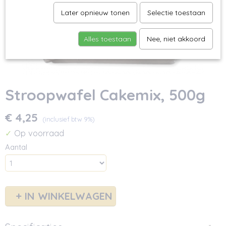
Later opnieuw tonen
Selectie toestaan
Alles toestaan
Nee, niet akkoord
Stroopwafel Cakemix, 500g
€ 4,25
(inclusief btw 9%)
Op voorraad
✓
Aantal
IN WINKELWAGEN